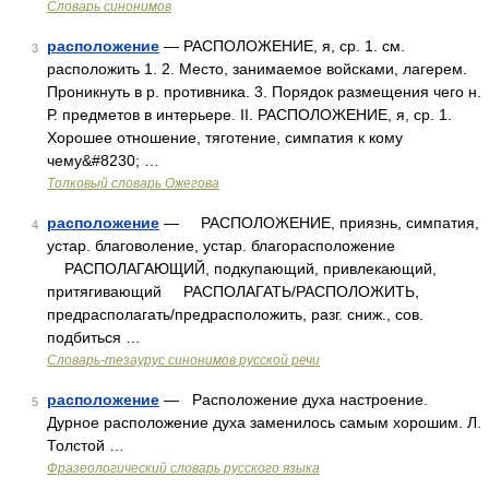
Словарь синонимов
расположение
— РАСПОЛОЖЕНИЕ, я, ср. 1. см.
3
расположить 1. 2. Место, занимаемое войсками, лагерем.
Проникнуть в р. противника. 3. Порядок размещения чего н.
Р. предметов в интерьере. II. РАСПОЛОЖЕНИЕ, я, ср. 1.
Хорошее отношение, тяготение, симпатия к кому
чему&#8230; …
Толковый словарь Ожегова
расположение
— РАСПОЛОЖЕНИЕ, приязнь, симпатия,
4
устар. благоволение, устар. благорасположение
РАСПОЛАГАЮЩИЙ, подкупающий, привлекающий,
притягивающий РАСПОЛАГАТЬ/РАСПОЛОЖИТЬ,
предрасполагать/предрасположить, разг. сниж., сов.
подбиться …
Словарь-тезаурус синонимов русской речи
расположение
— Расположение духа настроение.
5
Дурное расположение духа заменилось самым хорошим. Л.
Толстой …
Фразеологический словарь русского языка