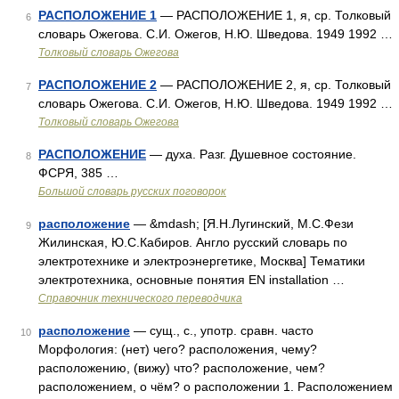
РАСПОЛОЖЕНИЕ 1
— РАСПОЛОЖЕНИЕ 1, я, ср. Толковый
6
словарь Ожегова. С.И. Ожегов, Н.Ю. Шведова. 1949 1992 …
Толковый словарь Ожегова
РАСПОЛОЖЕНИЕ 2
— РАСПОЛОЖЕНИЕ 2, я, ср. Толковый
7
словарь Ожегова. С.И. Ожегов, Н.Ю. Шведова. 1949 1992 …
Толковый словарь Ожегова
РАСПОЛОЖЕНИЕ
— духа. Разг. Душевное состояние.
8
ФСРЯ, 385 …
Большой словарь русских поговорок
расположение
— &mdash; [Я.Н.Лугинский, М.С.Фези
9
Жилинская, Ю.С.Кабиров. Англо русский словарь по
электротехнике и электроэнергетике, Москва] Тематики
электротехника, основные понятия EN installation …
Справочник технического переводчика
расположение
— сущ., с., употр. сравн. часто
10
Морфология: (нет) чего? расположения, чему?
расположению, (вижу) что? расположение, чем?
расположением, о чём? о расположении 1. Расположением